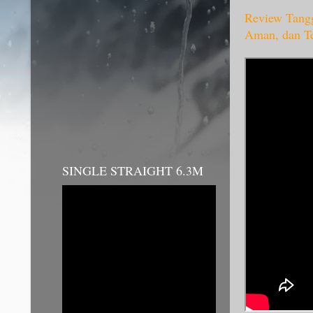
Review Tangg
Aman, dan T
SINGLE STRAIGHT 6.3M