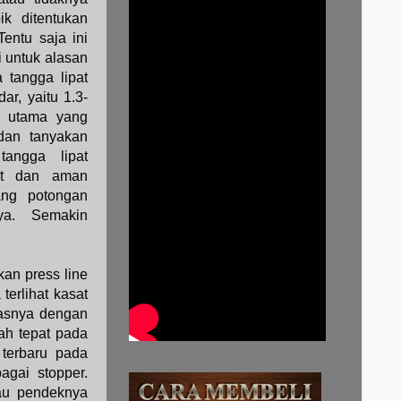
ik ditentukan
Tentu saja ini
i untuk alasan
a tangga lipat
ar, yaitu 1.3-
n utama yang
dan tanyakan
angga lipat
at dan aman
ang potongan
ya. Semakin
an press line
terlihat kasat
tasnya dengan
tah tepat pada
 terbaru pada
agai stopper.
tau pendeknya