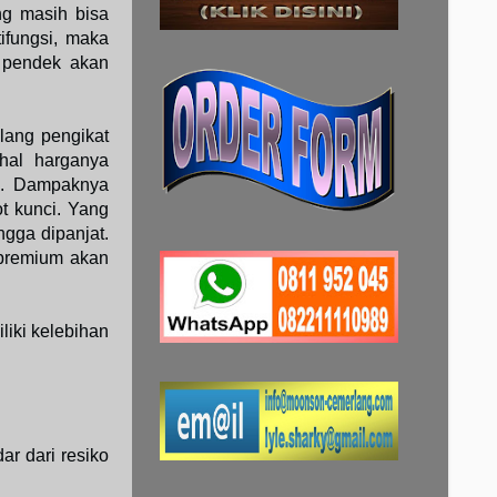
ng masih bisa
ifungsi, maka
p pendek akan
elang pengikat
ahal harganya
h. Dampaknya
t kunci. Yang
ngga dipanjat.
 premium akan
liki kelebihan
ar dari resiko