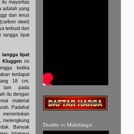
 itu mayoritas
a adalah yang
ggi dan terus
carbon steel)
a terbuat dari
 tangga lipat
a
tangga lipat
r Kluggen
ini
ngga ketika
akan terdapat
jang 18 cm.
 lain pada
ah itu dengan
mat material
urah. Padahal
t menentukan
k, melengkung
Double vs Multifungsi
tidak. Banyak
atau tidaknya