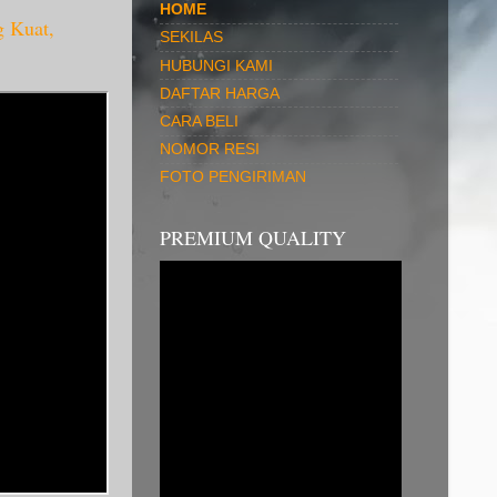
HOME
g Kuat,
SEKILAS
HUBUNGI KAMI
DAFTAR HARGA
CARA BELI
NOMOR RESI
FOTO PENGIRIMAN
PREMIUM QUALITY