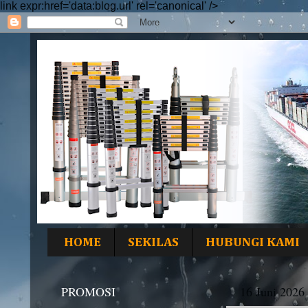
link expr:href='data:blog.url' rel='canonical' />
HOME
SEKILAS
HUBUNGI KAMI
PROMOSI
16 Juni 2026