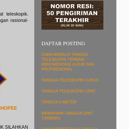
t teleskopik.
gan rasional-
DAFTAR POSTING
CARA MEMILIH TANGGA
TELESKOPIK TERBAIK:
REKOMENDASI JUJUR DAN
PROFRESIONAL
TANGGA TELESKOPIK LURUS
TANGGA TELESKOPIK LIPAT
TANGGA 3 METER
SHOPEE
MEMAHAMI TANGGA LIPAT
TERBARU
IK SILAHKAN
CARA MENGETAHUI TANGGA