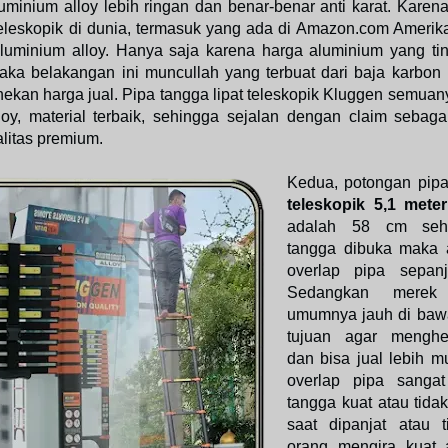
uminium alloy lebih ringan dan benar-benar anti karat. Karena
 teleskopik di dunia, termasuk yang ada di Amazon.com Amerik
 aluminium alloy. Hanya saja karena harga aluminium yang tin
aka belakangan ini muncullah yang terbuat dari baja karbon (
ekan harga jual. Pipa tangga lipat teleskopik Kluggen semuany
loy, material terbaik, sehingga sejalan dengan claim sebagai
alitas premium.
Kedua, potongan pip
teleskopik 5,1 mete
adalah 58 cm sehi
tangga dibuka maka 
overlap pipa sepan
Sedangkan merek
umumnya jauh di baw
tujuan agar menghe
dan bisa jual lebih m
overlap pipa sanga
tangga kuat atau tida
saat dipanjat atau 
orang mengira kuat 