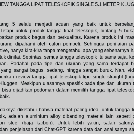
IEW TANGGA LIPAT TELESKOPIK SINGLE 5.1 METER KLU
ang 5 selalu menjadi acuan yang baik untuk berbelan
 Tetapi untuk produk tangga lipat teleskopik, bintang 5 buk
atkan produk bagus dan berkualitas. Karena produk ini masih
kurang dipahami oleh calon pembeli. Sehingga penilaian 
tive, hanya kira-kira tanpa mengetahui apa yang sebenarnya h
ntuk dinilai. Sepintas, semua tangga teleskopik itu sama saja, k
ran. Padahal pada tipe dan ukuran yang sama terdapat b
ri yang sangat bagus, sedang, hingga sangat buruk. Nah, vid
ikan review tangga lipat teleskopik tipe single straight (lur
luggen. Meskipun ulasannya spesifik pada tipe dan ukuran te
bisa dijadikan pedoman dalam memilih tangga lipat teleskop
baik.
daknya diketahui bahwa material paling ideal untuk tangga li
pik, adalah aluminium alloy dibanding material lain seperti s
on steel (baja karbon). Untuk lebih yakin, salah satun
dan penjelasan dari Chat-GPT karena data dan analisanya sa