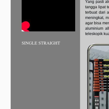
Yang pasti al
tangga lipat
terbuat dari
meningkat, m
agar bisa men
aluminium al
teleskopik ku
SINGLE STRAIGHT