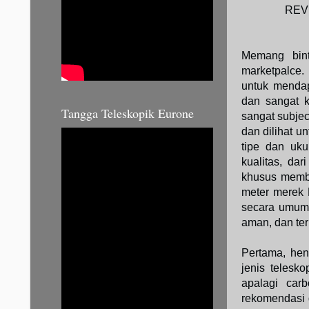
REV
Memang bint
marketpalce.
untuk mendap
dan sangat 
Tangga Teleskopik Eurone
sangat subjec
dan dilihat u
tipe dan uku
kualitas, da
khusus member
meter merek K
secara umum 
aman, dan ter
Pertama, hen
jenis telesko
apalagi carb
rekomendasi 