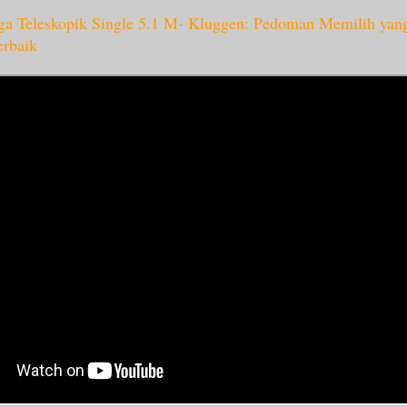
a Teleskopik Single 5.1 M- Kluggen: Pedoman Memilih yan
erbaik