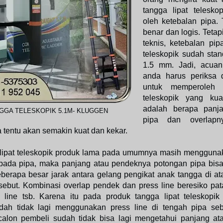
tangga lipat teleskop
oleh ketebalan pipa. 
benar dan logis. Tetap
teknis, ketebalan pip
teleskopik sudah stand
1.5 mm. Jadi, acua
anda harus periksa 
untuk memperoleh t
teleskopik yang ku
adalah berapa panj
GGA TELESKOPIK 5.1M- KLUGGEN
pipa dan overlapn
tentu akan semakin kuat dan kekar.
lipat teleskopik produk lama pada umumnya masih menggunak
 pada pipa, maka panjang atau pendeknya potongan pipa bisa 
berapa besar jarak antara gelang pengikat anak tangga di a
rsebut. Kombinasi overlap pendek dan press line beresiko pa
 line tsb. Karena itu pada produk tangga lipat teleskopik
h tidak lagi menggunakan press line di tengah pipa seb
lon pembeli sudah tidak bisa lagi mengetahui panjang a