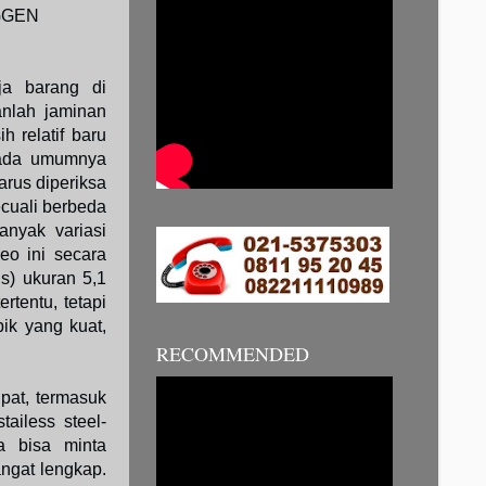
GGEN
ja barang di
anlah jaminan
 relatif baru
pada umumnya
arus diperiksa
ecuali berbeda
anyak variasi
eo ini secara
us) ukuran 5,1
rtentu, tetapi
ik yang kuat,
RECOMMENDED
pat, termasuk
tailess steel-
ya bisa minta
ngat lengkap.