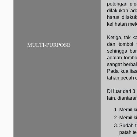
potongan pip
dilakukan ad
harus dilaku
kelihatan me
Ketiga, tak k
MULTI-PURPOSE
dan tombol t
sehingga ba
adalah tombo
sangat berbah
Pada kualita
tahan pecah 
Di luar dari 3
lain, diantara
Memiliki
Memilik
Sudah ti
patah te