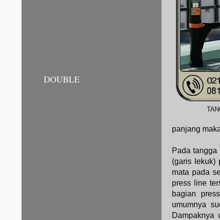
DOUBLE
TAN
panjang maka 
Pada tangga 
(garis lekuk)
mata pada se
press line te
bagian press
umumnya suda
Dampaknya ca