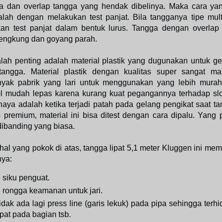
a dan overlap tangga yang hendak dibelinya. Maka cara ya
alah dengan melakukan test panjat. Bila tangganya tipe mult
kan test panjat dalam bentuk lurus. Tangga dengan overla
lengkung dan goyang parah.
alah penting adalah material plastik yang dugunakan untuk g
angga. Material plastik dengan kualitas super sangat m
nyak pabrik yang lari untuk menggunakan yang lebih mura
l mudah lepas karena kurang kuat pegangannya terhadap slo
aya adalah ketika terjadi patah pada gelang pengikat saat ta
s premium, material ini bisa ditest dengan cara dipalu. Yang
dibanding yang biasa.
 hal yang pokok di atas, tangga lipat 5,1 meter Kluggen ini memi
nya:
 siku penguat.
i rongga keamanan untuk jari.
dak ada lagi press line (garis lekuk) pada pipa sehingga terhid
pat pada bagian tsb.