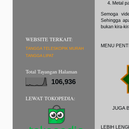
Metal pa
Semoga video
Sehingga apa
bukan kira-kir
WEBSITE TERKAIT:
MENU PENT
TANGGA TELESKOPIK MURAH
TANGGA LIPAT
Total Tayangan Halaman
106,936
LEWAT TOKOPEDIA:
JUGA B
LEBIH LENG